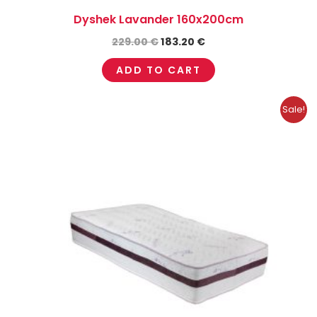
Dyshek Lavander 160x200cm
229.00
€
183.20
€
ADD TO CART
Original
Current
Sale!
price
price
was:
is:
249.00 €.
199.20 €.