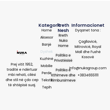
Kategorit
Rreth
Informacionet
Nesh
Home
Dyqanet tona :
Rreth
Aksesor
Nuka
Çagllavicë,
Banjë
Home
Mitrovicë, Royal
Dyshek
Mall dhe Fushë
Politika e
Kosovë
Kuzhinë
Privatësisë
Prej vitit 1952,
Mobilie
info@nukagroup.com
traditë e ndërtuar
Politika e
Perde
mbi rehati, cilësi
Kthimeve dhe
+38346551111
dhe stil në çdo cep
Tekstil
Rimbursimeve
të shtëpisë suaj.
Tepih