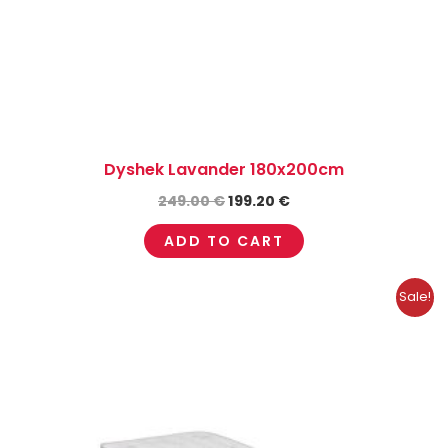
Dyshek Lavander 180x200cm
249.00
€
199.20
€
ADD TO CART
Original
Current
Sale!
price
price
was:
is:
135.00 €.
108.00 €.