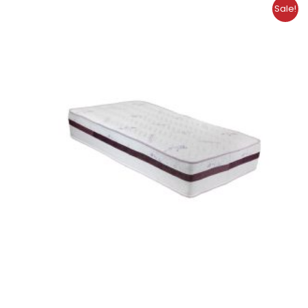
Original
Current
Sale!
price
price
was:
is:
229.00 €.
183.20 €.